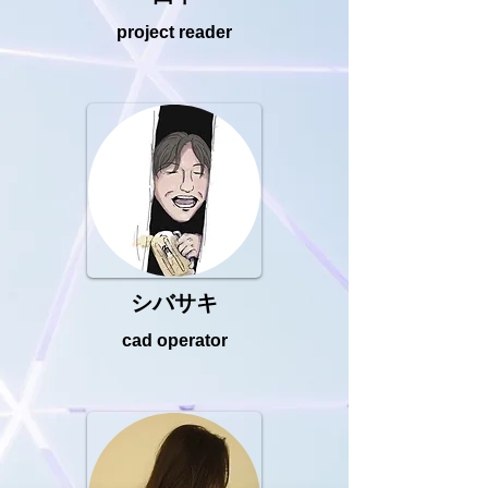
​project reader
​シバサキ
cad operator