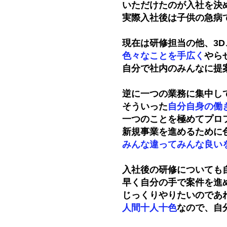
いただけたのが入社を決
実際入社後は子供の急病
現在は研修担当の他、3
色々なことを手広く
やら
自分で社内のみんなに提
逆に一つの業務に集中し
そういった
自分自身の働
一つのことを極めてプロ
新規事業を進めるために
みんな違ってみんな良い
入社後の研修についても
早く自分の手で案件を進
じっくりやりたいのであ
人間十人十色
なので、自