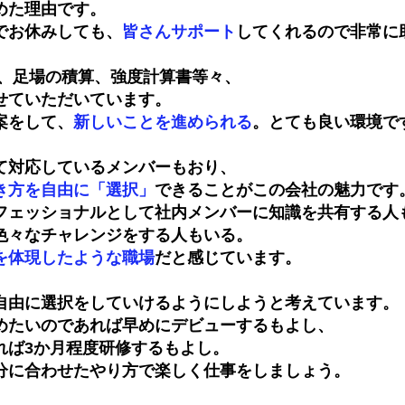
めた理由です。
でお休みしても、
皆さんサポート
してくれるので非常に
D、足場の積算、強度計算書等々、
せていただいています。
案をして、
新しいことを進められる
。とても良い環境で
て対応しているメンバーもおり、
き方を自由に「選択」
できることがこの会社の魅力です
フェッショナルとして社内メンバーに知識を共有する人
色々なチャレンジをする人もいる。
を体現したような職場
だと感じています。
自由に選択をしていけるようにしようと考えています。
めたいのであれば早めにデビューするもよし、
れば3か月程度研修するもよし。
分に合わせたやり方で楽しく仕事をしましょう。