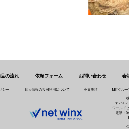
採用担当：田
前職：営業
好きなもの：ポケモン
使用眼鏡ブランド：Diii
納品の流れ
依頼フォーム
お問い合わせ
会
リシー
個人情報の共同利用について
免責事項
MITグル
​
〒261-
ワールドビ
電話：043