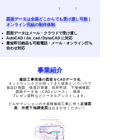
…
…
図面データは全国どこからでも受け渡し可能｜
オンライン完結の制作体制
図面データはメール・クラウドで受け渡し
AutoCAD / Jw_cad / DynaCAD に対応
最短即日納品も可能電話・メール・オンライン打ち
合わせ対応
事業紹介
建設工事現場の図面をCADデータ化
ネットウィンクスが培ってきた技術とノウハウで
仮設計画図、強度計算書、役所申請、下地補修図、
図面データ化（CADトレース）、積算、
プレゼン資料など
トータルアシストします。
ビルやマンションの大規模修繕工事に伴う
足場図
面
、
外壁下地調査図
はおまかせください！