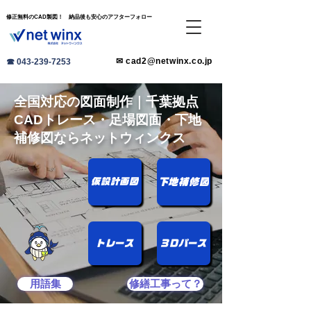
​修正無料のCAD製図！ 納品後も安心のアフターフォロー
✉ cad2@netwinx.co.jp
☎ 043-239-7253
全国対応の図面制作｜千葉拠点
CADトレース・足場図面・下地
補修図ならネットウィンクス
仮設計画図
下地補修図
トレース
3Dパース
用語集
修繕工事って？