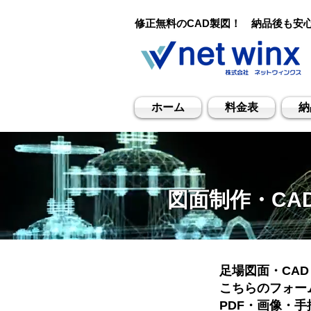
​修正無料のCAD製図！ 納品後も安
ホーム
料金表
納
図面制作・C
足場図面・CA
こちらのフォー
PDF・画像・