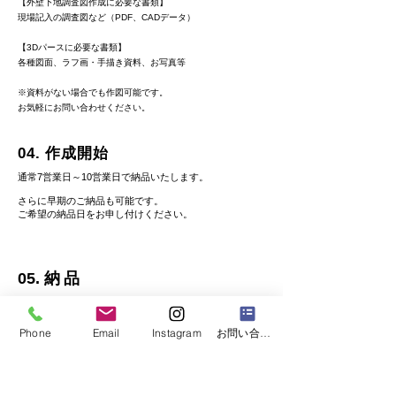
【外壁下地調査図作成に必要な書類】
現場記入の調査図など（PDF、CADデータ）
【3Dパースに必要な書類】
各種図面、ラフ画・手描き資料、お写真等
※資料がない場合でも作図可能です。
​お気軽にお問い合わせください。
04.​ 作成開始
通常7営業日～10営業日で納品いたします。
さらに早期のご納品も可能です。
ご希望の納品日をお申し付けください。
05.​
納品
PDF、JWW形式で納品いたします。
Phone
Email
Instagram
お問い合わせフォーム
ご指定の形式がございましたらお申し付けく
ださい。
​納品後、修正がございましたら