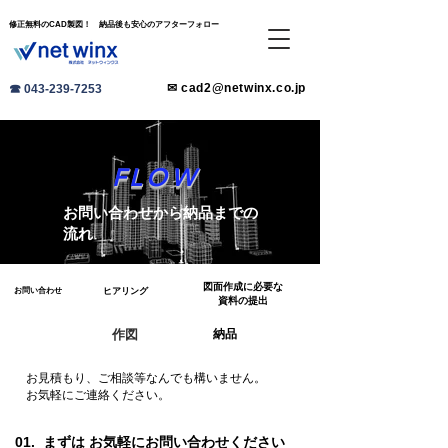
​修正無料のCAD製図！ 納品後も安心のアフターフォロー
✉ cad2@netwinx.co.jp
☎ 043-239-7253
FLOW
​お問い合わせから納品までの
流れ
図面作成に必要な
お問い合わせ
ヒアリング
​資料の提出
作図
納品
お見積もり、ご相談等なんでも構いません。
​お気軽にご連絡ください。
01.​ まずは お気軽にお問い合わせください